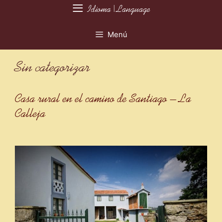
Saltar
Idioma | Language
al
Menú
contenido
Sin categorizar
Casa rural en el camino de Santiago – La
Calleja